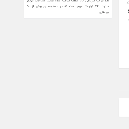
بلندای تپه تاریخی این منطقه ساخته شده است. مساحت مرگور
حدود 442 کیلومتر مربع است که در محدوده آن بیش از 50
روستای...