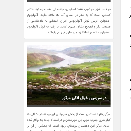
در قلب شهر مجذوب کننده اصفهان، جاذبه ای منحصربه فرد منتظر
کسانی است که به سفر در اعماق آب ها علاقه دارند. آکواریوم
اصفهان، اولین تونل آکواریومی ایران، تلفیقی به یادماندنی از
طبیعت بکر و تفریح دنیای مدرن است. با رفتن به تونل آکواریوم
اصفهان، علاوه بر تماشا زیبایی های آبی، می توانید...
 به بیش از 7 هزار
در سرزمین خیال انگیز مرگور
مرگور نام دهستانی است از بخش سیلوانای ارومیه که در 20 الی50
کیلومتری جنوب غربی این شهرستان و در امتداد جاده بند واقع شده
است. مرکز این دهستان روستای زیوه است که بخشی از آن بر