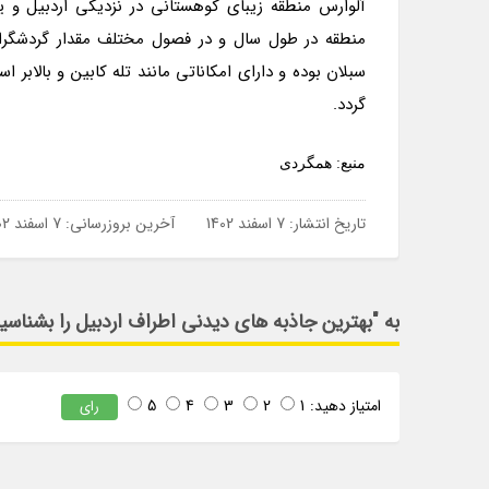
آلوارس منطقه زیبای کوهستانی در نزدیکی اردبیل 
منطقه در طول سال و در فصول مختلف مقدار گردشگرا
سبلان بوده و دارای امکاناتی مانند تله کابین و بالاب
گردد.
منبع: همگردی
تاریخ انتشار:
7 اسفند 1402
آخرین بروزرسانی:
7 اسفند 1402
به "بهترین جاذبه های دیدنی اطراف اردبیل را بشناسید
امتیاز دهید:
1
2
3
4
5
رای