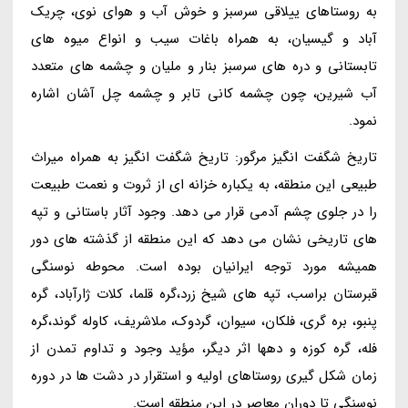
به روستاهای ییلاقی سرسبز و خوش آب و هوای نوی، چریک
آباد و گیسیان، به همراه باغات سیب و انواع میوه های
تابستانی و دره های سرسبز بنار و ملیان و چشمه های متعدد
آب شیرین، چون چشمه کانی تابر و چشمه چل آشان اشاره
نمود.
تاریخ شگفت انگیز مرگور: تاریخ شگفت انگیز به همراه میراث
طبیعی این منطقه، به یکباره خزانه ای از ثروت و نعمت طبیعت
را در جلوی چشم آدمی قرار می دهد. وجود آثار باستانی و تپه
های تاریخی نشان می دهد که این منطقه از گذشته های دور
همیشه مورد توجه ایرانیان بوده است. محوطه نوسنگی
قبرستان براسب، تپه های شیخ زرد،گره قلما، کلات ژارآباد، گره
پنبو، بره گری، فلکان، سیوان، گردوک، ملاشریف، کاوله گوند،گره
فله، گره کوزه و دهها اثر دیگر، مؤید وجود و تداوم تمدن از
زمان شکل گیری روستاهای اولیه و استقرار در دشت ها در دوره
نوسنگی تا دوران معاصر در این منطقه است.