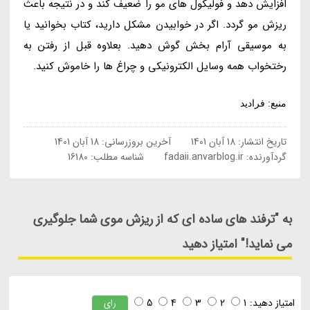
افزایش دهد و فولیکول های مو را ضعیف کند و در نتیجه باعث
ریزش مو گردد. اگر در خوابیدن مشکل دارید، کتاب بخوانید یا
به موسیقی آرام بخش گوش دهید. بعلاوه قبل از رفتن به
رختخواب همه وسایل الکترونیکی و چراغ ها را خاموش کنید.
منبع: فرادید
تاریخ انتشار:
18 آبان 1401
آخرین بروزرسانی:
18 آبان 1401
گردآورنده:
fadaii.anvarblog.ir
شناسه مطلب: 16180
به "ترفند های ساده ای که از ریزش موی شما جلوگیری
می نماید!" امتیاز دهید
امتیاز دهید:
1
2
3
4
5
رای