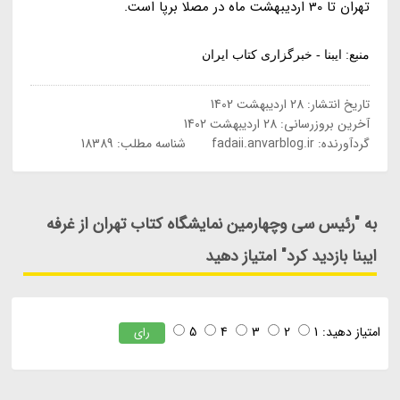
تهران تا 30 اردیبهشت ماه در مصلا برپا است.
منبع: ایبنا - خبرگزاری کتاب ایران
تاریخ انتشار:
28 اردیبهشت 1402
آخرین بروزرسانی:
28 اردیبهشت 1402
گردآورنده:
fadaii.anvarblog.ir
شناسه مطلب: 18389
به "رئیس سی وچهارمین نمایشگاه کتاب تهران از غرفه
ایبنا بازدید کرد" امتیاز دهید
امتیاز دهید:
1
2
3
4
5
رای