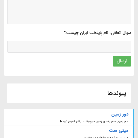
سوال اتفاقی: نام پایتخت ایران چیست؟
ارسال
پیوندها
دور زمین
دور زمین: سفر به دور زمین هیچوقت اینقدر آسون نبوده!
مینی ست
مینی ست | مجله خانواده و موفقیت