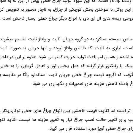
خطی و طبعا ارزان ترین آن، استفاده از ریسه ال ای دی (strip LED) است. اما این شیوه تولید چراغ خطی بیش از این که به سو
در این روش با سوختن بخش کوچکی از چراغ، به ناچار مجبور به تعویض کل
 خروجی ریسه های ال ای دی با انواع دیگر چراغ خطی بسیار فاحش است و
اساس سیستم عملکرد به دو گروه جریان ثابت و ولتاژ ثابت تقسیم می­شوند.
، نیازی به ثابت نگه داشتن ولتاژ نبوده و تنها جریان به صورت ثابت
ه نشده و همین امر باعث تولید حرارت کمتر می شود. علاوه بر این در داخل
ک یا رفلکتور قرار گرفته که عمل پخش نور و تعادل گرمایی را به خوبی
رفت که اگرچه قیمت چراغ خطی جریان ثابت استاندارد زاگا در مقایسه با
چراغ باعث کاهش هزینه های تعمیرات و نگهداری می شود.
 تر است اما تفاوت قیمت فاحشی بین انواع چراغ های خطی توکار،روکار و
 برای تغییر حالت نصب چراغ نیاز به تغییر هزینه ها نیست. شاید تنها
ای چراغ خطی آویز مورد استفاده قرار می گیرد.