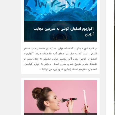
آکواریوم اصفهان؛ تونلی به سرزمین عجایب
آبزیان
در قلب شهر مجذوب کننده اصفهان، جاذبه ای منحصربه فرد منتظر
کسانی است که به سفر در اعماق آب ها علاقه دارند. آکواریوم
اصفهان، اولین تونل آکواریومی ایران، تلفیقی به یادماندنی از
طبیعت بکر و تفریح دنیای مدرن است. با رفتن به تونل آکواریوم
اصفهان، علاوه بر تماشا زیبایی های آبی، می توانید...