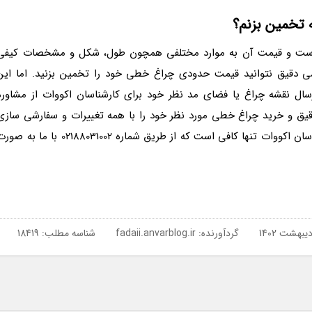
 تخمین بزنم؟
است و قیمت آن به موارد مختلفی همچون طول، شکل و مشخصات کیفی
ی دقیق نتوانید قیمت حدودی چراغ خطی خود را تخمین بزنید. اما این
سال نقشه چراغ یا فضای مد نظر خود برای کارشناسان اکووات از مشاوره
 دقیق و خرید چراغ خطی مورد نظر خود را با همه تغییرات و سفارشی سازی
های دلخواهتان مشاهده بفرمایید. برای ارتباط با کارشناسان اکووات تنها کافی است که از طریق شماره 02188031002 با ما به
گردآورنده:
fadaii.anvarblog.ir
شناسه مطلب: 18419