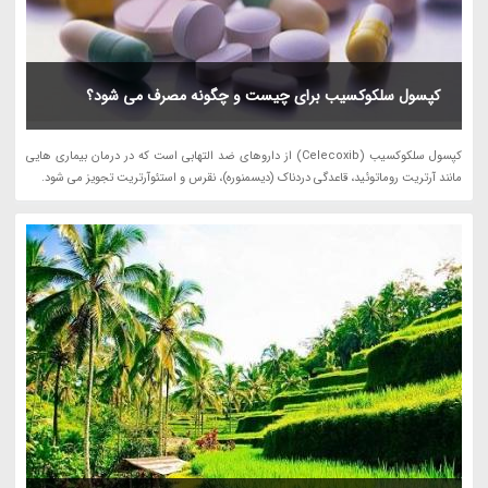
کپسول سلکوکسیب برای چیست و چگونه مصرف می شود؟
کپسول سلکوکسیب (Celecoxib) از داروهای ضد التهابی است که در درمان بیماری هایی
مانند آرتریت روماتوئید، قاعدگی دردناک (دیسمنوره)، نقرس و استئوآرتریت تجویز می شود.