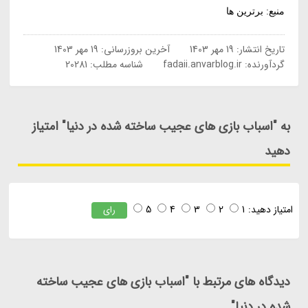
منبع: برترین ها
تاریخ انتشار:
19 مهر 1403
آخرین بروزرسانی:
19 مهر 1403
گردآورنده:
fadaii.anvarblog.ir
شناسه مطلب: 20281
به "اسباب بازی های عجیب ساخته شده در دنیا" امتیاز
دهید
امتیاز دهید:
1
2
3
4
5
رای
دیدگاه های مرتبط با "اسباب بازی های عجیب ساخته
شده در دنیا"