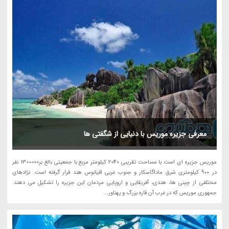
معرفی جزیره موریس با دنیایی از شگفتی ها
موریس جزیره ای است با مساحت تقریبی 2040 کیلومتر مربع با جمعیتی بالغ بر1300000 نفر
در 900 کیلومتری شرق ماداگاسکار و جنوب غربی اقیانوس هند قرار گرفته است. نژادهای
مختلفی از چینی ها، هندی، آفریقایی و اروپایی مردمان این جزیره را تشکیل می دهند.
جمهوری موریس که در غرب آن قاره بزرگ و پهناور...