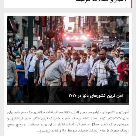
امن ترین کشورهای دنیا در 2020
امن ترین کشورهای دنیاموسسه بین المللی sos مستقر نقشه سالانه ریسک سفر خود برای
سال 2020منتشر کرده است، نقشه ریسک سفر و خطرناک ترین مکان های گردشگری و
همچنین بزرگ ترین مسائل و خطراتی که گردشگران با آن روبرو هستند را در پنج سطح
ریسک سفر شامل عدم ریسک، ضعیف، متوسط، بالا و شدید بررسی و...