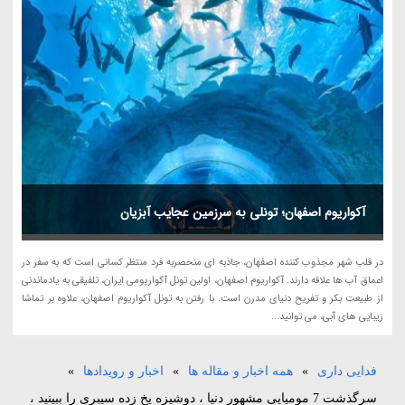
آکواریوم اصفهان؛ تونلی به سرزمین عجایب آبزیان
در قلب شهر مجذوب کننده اصفهان، جاذبه ای منحصربه فرد منتظر کسانی است که به سفر در
اعماق آب ها علاقه دارند. آکواریوم اصفهان، اولین تونل آکواریومی ایران، تلفیقی به یادماندنی
از طبیعت بکر و تفریح دنیای مدرن است. با رفتن به تونل آکواریوم اصفهان، علاوه بر تماشا
زیبایی های آبی، می توانید...
فدایی داری
»
همه اخبار و مقاله ها
»
اخبار و رویدادها
»
سرگذشت 7 مومیایی مشهور دنیا ، دوشیزه یخ زده سیبری را ببینید ،