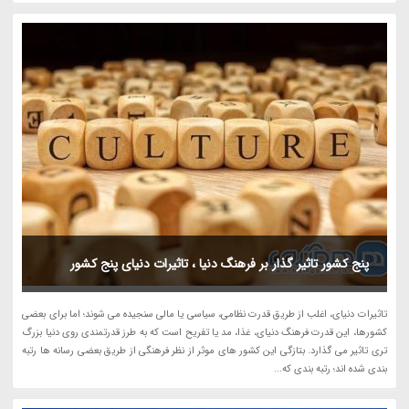
پنج کشور تاثیر گذار بر فرهنگ دنیا ، تاثیرات دنیای پنج کشور
تاثیرات دنیای، اغلب از طریق قدرت نظامی، سیاسی یا مالی سنجیده می شوند؛ اما برای بعضی
کشورها، این قدرت فرهنگ دنیای، غذا، مد یا تفریح است که به طرز قدرتمندی روی دنیا بزرگ
تری تاثیر می گذارد. بتازگی این کشور های موثر از نظر فرهنگی از طریق بعضی رسانه ها رتبه
بندی شده اند؛ رتبه بندی که...