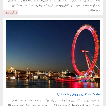
که 108 متر عمق دارد. این گودال بخشی از دیواره مرجانی بلیز است که به عنوان میراث جهانی
یونسکو شناخته می شود. برای آشنایی بیشتر با این شگفتی طبیعت در ادامه با خبرنگاران
همراه باشید.
18 آبان 1403
ساخت بلندترین چرخ و فلک دنیا
یک شرکت روسی بزرگ ترین چرخ و فلک دنیا را در پوکت تایلند می سازد. در حالی که در
نیویورک نیز خبر از ساخت بلندترین چرخ و فلک می دهند، ژاپن هم از بزرگ ترین چرخ و فلک