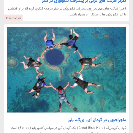
تمرکز شرکت های عربی بر پیشرفت تکنولوژی در سفر
اخیرا شرکت های عربی بر روی پیشرفت تکنولوژٰی در سفر سرمایه گذاری کرده اند.برای آشنایی
با این تکنولوژی ها با خبرنگاران همراه باشید.
20 آبان 1403
ماجراجویی در گودال آبی بزرگ، بلیز
گودال آبی بزرگ (Great Blue Hole) یک گودال آبی در سواحل کشور بلیز (Belize) است