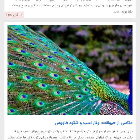
خود سال جاری بهره برداری می نماید و پیش تر نیز دبی مدعی ساخت بلندترین چرخ و فلک
دنیا بوده است.
13 آبان 1403
عکاسی از حیوانات: وقار اسب و شکوه طاووس
برای این عکاس خوش ذوق فرصتی فراهم شد تا مدتی را در مزرعه ی پرورش اسب فریزلند
بگذراند. مزرعه ای که تفاوتی عمده با دیگر مزارع داشت. معمولا در این گونه فضاها حتما سگ،