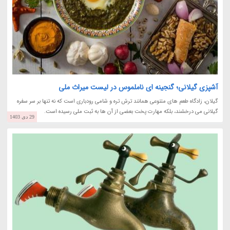
آشپزی گیلانی؛ گنجینه ای ناملموس در لیست میراث ملی
گیلان، زادگاه طعم های متنوعی همانند ترش تره و شامی رودباری است که نه تنها بر سر سفره
گیلانی می درخشند، بلکه مهارت پخت بعضی از آن ها به ثبت ملی رسیده است.
29 دی 1403