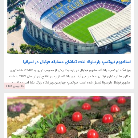
استادیوم نیوکمپ بارسلونا؛ لذت تماشای مسابقه فوتبال در اسپانیا
ورزشگاه نیوکمپ، باشگاه مشهور فوتبال در بارسلونا، یکی از محبوب ترین و شناخته شده ترین
مکان ها در دنیای فوتبال به شمار می آید. این باشگاه، از زمان افتتاح آن در سال 1957 به خانه
مشهور فوتبال بارسلونا تبدیل شده است. نیوکمپ چهارمین ورزشگاه بزرگ دنیا است و اغلب...
15 بهمن 1403