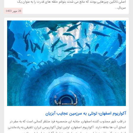
اصلی تالکین چیزهایی بودند که مانع می شدند بتوانم حلقه های قدرت را به عنوان یک
سریال...
28 مهر 1403
آکواریوم اصفهان؛ تونلی به سرزمین عجایب آبزیان
در قلب شهر مجذوب کننده اصفهان، جاذبه ای منحصربه فرد منتظر کسانی است که به سفر در
اعماق آب ها علاقه دارند. آکواریوم اصفهان، اولین تونل آکواریومی ایران، تلفیقی به یادماندنی