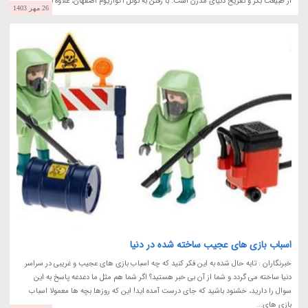
از طبیعت بکر و تفریح دنیای مدرن است. با رفتن به تونل آکواریوم اصفهان، علاوه بر...
26 مهر 1403
اسباب بازی های عجیب ساخته شده در دنیا
خبرنگاران : تابه حال شده به این فکر کنید که چه اسباب بازی های عجیب و غریبی در سراسر
دنیا ساخته می گردد و شما از آن بی خبر هستید؟ اگر شما هم مثل ما دغدغه پاسخ به این
سوال را دارید، خشنود باشید که جای درست آمده اید! این که روزها بچه ها معمولا اسباب
بازی های...