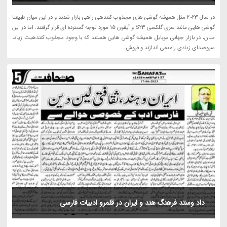
در سال 2023 مثل همیشه گوشی های مجذوب کنندهی راهی بازار شدند و در این میان طبیعتا
گوشی هایی مانند سری گلکسی S23 و آیفون 15 مورد توجه گسترده ای قرار گرفتند. اما در این
میان، در بازار جهانی موبایل همیشه گوشی هایی هستند که با وجود مجذوب کنندهیت زیاد،
سروصدای زیادی راه نمی اندازند و فروش...
داد وستد فرهنگ هند و ایران در قلمرو ادبیات فارسی