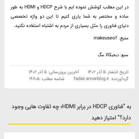
در این مطلب کوشش نموده ایم با شرح HDCP و HDMI به طور
ساده و مختصر به شما یاری کنیم تا این دو واژه تخصصی
دنیای فناوری را مثل بسیاری از مردم به اشتباه استفاده نکنید.
منبع: makeuseof
منبع: دیجیکالا مگ
تاریخ انتشار:
5 آذر 1402
آخرین بروزرسانی:
5 آذر 1402
گردآورنده:
fadaii.anvarblog.ir
شناسه مطلب: 19705
به "فناوری HDCP در برابر HDMI؛ چه تفاوت هایی وجود
دارد؟" امتیاز دهید