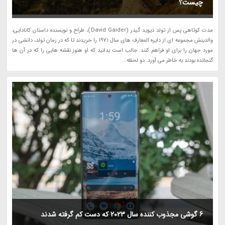
چیست؟
مدت کوتاهی پس از تولد دیوید گیدر (David Gaider)، طراح و نویسنده داستان کانادایی،
والدینش مجموعه ای از دایره المعارف های سال 1971 را خریدند تا که در زمان تولد، دانشی در
مورد جهان را برای او فراهم کنند. جالب است بدانید که او هنوز نقشه هایی را که در آن ها
گنجانده بودند به خاطر می آورد. دو لحظه...
6 گوشی مجذوب کننده سال 2023 که دست کم گرفته شدند