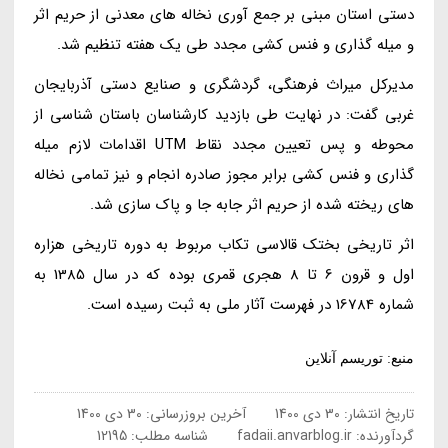
دستی استان مبنی بر جمع آوری نخاله های معدنی از حریم اثر
و میله گذاری و فنس کشی مجدد طی یک هفته تنظیم شد.
مدیرکل میراث فرهنگی، گردشگری و صنایع دستی آذربایجان
غربی گفت: در نهایت طی بازدید کارشناسان باستان شناسی از
محوطه و پس تعیین مجدد نقاط UTM اقدامات لازم میله
گذاری و فنس کشی برابر مجوز صادره انجام و نیز تمامی نخاله
های ریخته شده از حریم اثر جابه جا و پاک سازی شد.
اثر تاریخی بختک قالاسی تکاب مربوط به دوره تاریخی هزاره
اول و قرون 6 تا 8 هجری قمری بوده که در سال 1385 به
شماره 16784 در فهرست آثار ملی به ثبت رسیده است.
منبع: توریسم آنلاین
تاریخ انتشار:
30 دی 1400
آخرین بروزرسانی:
30 دی 1400
گردآورنده:
fadaii.anvarblog.ir
شناسه مطلب: 12195