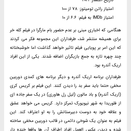
تاریخ انتشار: 2021
امتیاز راتن تومیتوز: 78 از 100
امتیاز IMDb به فیلم: 6.6 از 10
هنگامی که اخباری مبنی بر عدم حضور بام مارگرا در فیلم کله خر
برای همیشه منتشر شد، طرفداران این مجموعه فکر می کردند
که این امر بر پویایی فیلم تاثیر خواهد گذاشت اما خوشبختانه
چند چهره تازه به جمع بازیگران اضافه شدند. یکی از این افراد
اریک آندره بود.
طرفداران برنامه اریک آندره و دیگر برنامه های کمدی دوربین
مخفی حتما باید سفر بد را دیدن کنند. این فیلم بر کریس کری
(اریک آندره) و باد مالون (لیل رل هاوری) در یک سفر جاده ای
از فلوریدا به شهر نیویورک تمرکز دارد. کریس می خواهد عشق
و علاقه خود به دوست دبیرستانش را به او اعتراف کند. این
فیلم به عنوان یک شوخی دائمی در قالب دوربین مخفی ساخته
شده و دیدن عکس العمل افراد اطراف آن ها واقعا خنده دار