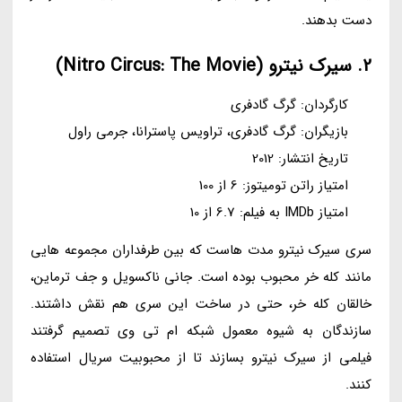
دست بدهند.
2. سیرک نیترو (Nitro Circus: The Movie)
کارگردان: گرگ گادفری
بازیگران: گرگ گادفری، تراویس پاسترانا، جرمی راول
تاریخ انتشار: 2012
امتیاز راتن تومیتوز: 6 از 100
امتیاز IMDb به فیلم: 6.7 از 10
سری سیرک نیترو مدت هاست که بین طرفداران مجموعه هایی
مانند کله خر محبوب بوده است. جانی ناکسویل و جف ترماین،
خالقان کله خر، حتی در ساخت این سری هم نقش داشتند.
سازندگان به شیوه معمول شبکه ام تی وی تصمیم گرفتند
فیلمی از سیرک نیترو بسازند تا از محبوبیت سریال استفاده
کنند.