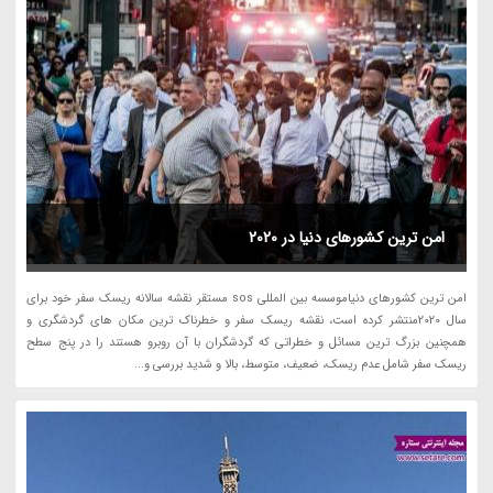
امن ترین کشورهای دنیا در 2020
امن ترین کشورهای دنیاموسسه بین المللی sos مستقر نقشه سالانه ریسک سفر خود برای
سال 2020منتشر کرده است، نقشه ریسک سفر و خطرناک ترین مکان های گردشگری و
همچنین بزرگ ترین مسائل و خطراتی که گردشگران با آن روبرو هستند را در پنج سطح
ریسک سفر شامل عدم ریسک، ضعیف، متوسط، بالا و شدید بررسی و...