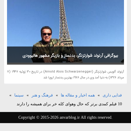
بیوگرافی آرنولد شوارتزنگر، بدنساز و بازیگر مشهور هالیوودی
آرنولد آلویس شوارتزنگر (Arnold Alois Schwarzenegger) در تاریخ 30 ژوئیه 1947 (7
مرداد 1326) به دنیا آمد.وی در سال 1966 بهترین بدنساز اروپا شد
فدایی داری
»
همه اخبار و مقاله ها
»
فرهنگ و هنر
»
سینما
»
10 فیلم کمدی برتر که حال وهوای کله خر برای همیشه را دارند
Copyright © 2015-2026 anvarblog.ir All rights reserved.