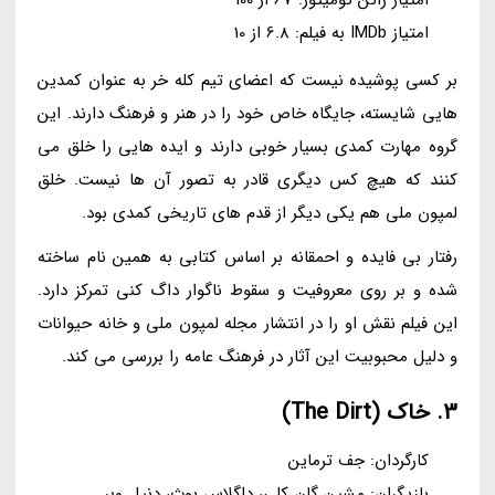
امتیاز راتن تومیتوز: 67 از 100
امتیاز IMDb به فیلم: 6.8 از 10
بر کسی پوشیده نیست که اعضای تیم کله خر به عنوان کمدین
هایی شایسته، جایگاه خاص خود را در هنر و فرهنگ دارند. این
گروه مهارت کمدی بسیار خوبی دارند و ایده هایی را خلق می
کنند که هیچ کس دیگری قادر به تصور آن ها نیست. خلق
لمپون ملی هم یکی دیگر از قدم های تاریخی کمدی بود.
رفتار بی فایده و احمقانه بر اساس کتابی به همین نام ساخته
شده و بر روی معروفیت و سقوط ناگوار داگ کنی تمرکز دارد.
این فیلم نقش او را در انتشار مجله لمپون ملی و خانه حیوانات
و دلیل محبوبیت این آثار در فرهنگ عامه را بررسی می کند.
3. خاک (The Dirt)
کارگردان: جف ترماین
بازیگران: مشین گان کلی، داگلاس بوث، دنیل وبر