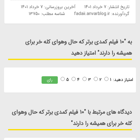
تاریخ انتشار:
7 خرداد 1401
آخرین بروزرسانی:
7 خرداد 1401
گردآورنده:
fadaii.anvarblog.ir
شناسه مطلب: 13750
به "10 فیلم کمدی برتر که حال وهوای کله خر برای
همیشه را دارند" امتیاز دهید
امتیاز دهید:
1
2
3
4
5
رای
دیدگاه های مرتبط با "10 فیلم کمدی برتر که حال وهوای
کله خر برای همیشه را دارند"