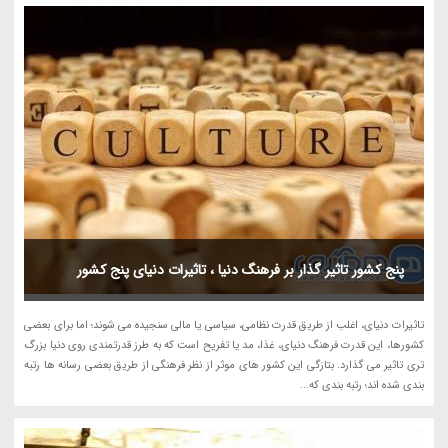
پنج کشور تاثیر گذار بر فرهنگ دنیا ، تاثیرات دنیای پنج کشور
تاثیرات دنیای، اغلب از طریق قدرت نظامی، سیاسی یا مالی سنجیده می شوند؛ اما برای بعضی
کشورها، این قدرت فرهنگ دنیای، غذا، مد یا تفریح است که به طرز قدرتمندی روی دنیا بزرگ
تری تاثیر می گذارد. بتازگی این کشور های موثر از نظر فرهنگی از طریق بعضی رسانه ها رتبه
بندی شده اند؛ رتبه بندی که...