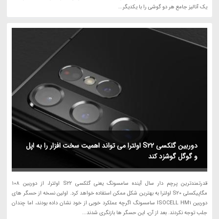
یک آنالیز جامع هر دو گوشی را با یکدیگر...
دوربین گلکسی S22 اولترا می تواند اهمیت سخت افزار را به اپل
و گوگل گوشزد کند
قدرتمندترین پرچم دار سال آینده سامسونگ یعنی گلکسی S22 اولترا، از دوربین 108
مگاپیکسلی S20 اولترا به بهترین شکل ممکن استفاده خواهد کرد. اولین نسخه از حسگر های
دوربین ISOCELL HM1 سامسونگ اگرچه عملکرد خوبی از خود نشان داده بودند، اما چندان
جلب توجه نکردند. بعد از آن، این حسگر ها بازنگری شدند...