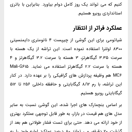
کنیم که می تواند یک روز کامل دوام بیاورد. بنابراین با باتری
استانداردی روبرو هستیم.
عملکرد فراتر از انتظار
شیائومی برای این گوشی از چیپست 4 نانومتری دایمنسیتی
8300 اولترا استفاده نموده است. این تراشه از یک هسته با
سرعت 3.35 گیگاهرتز، 3 هسته با سرعت 3.2 گیگاهرتز و 4
هسته با سرعت 2.2 گیگاهرتز استفاده می نماید. Mali-G615
MC6 هم وظیفه پردازش های گرافیکی را بر عهده دارد. در کنار
این تراشه، با رم 8/12 گیگابایتی و حافظه داخلی 256 تا 512
گیگابایتی روبرو هستیم.
بر اساس بنچمارک های اجرا شده، این گوشی نسبت به سایر
مدل های هم قیمت در بازار، به طور قابل توجهی عملکرد بهتری
از خود ارائه می دهد. حتی برای تست فشار طولانی هم بعد از
گذشت 20 دقیقه، می تواند 80 درصد عملکرد اولیه خود را به