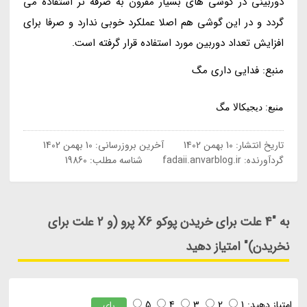
دوربینی در گوشی های بسیار مقرون به صرفه تر استفاده می
گردد و در این گوشی هم اصلا عملکرد خوبی ندارد و صرفا برای
افزایش تعداد دوربین مورد استفاده قرار گرفته است.
منبع: فدایی داری مگ
منبع: دیجیکالا مگ
تاریخ انتشار:
10 بهمن 1402
آخرین بروزرسانی:
10 بهمن 1402
گردآورنده:
fadaii.anvarblog.ir
شناسه مطلب: 19860
به "4 علت برای خریدن پوکو X6 پرو (و 2 علت برای
نخریدن)" امتیاز دهید
امتیاز دهید:
1
2
3
4
5
رای