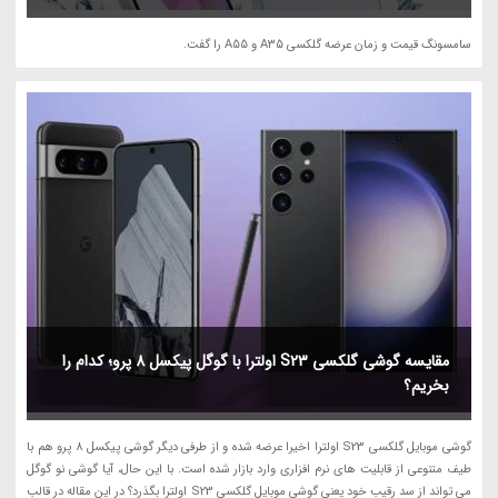
سامسونگ قیمت و زمان عرضه گلکسی A35 و A55 را گفت.
مقایسه گوشی گلکسی S23 اولترا با گوگل پیکسل 8 پرو؛ کدام را
بخریم؟
گوشی موبایل گلکسی S23 اولترا اخیرا عرضه شده و از طرفی دیگر گوشی پیکسل 8 پرو هم با
طیف متنوعی از قابلیت های نرم افزاری وارد بازار شده است. با این حال، آیا گوشی نو گوگل
می تواند از سد رقیب خود یعنی گوشی موبایل گلکسی S23 اولترا بگذرد؟ در این مقاله در قالب