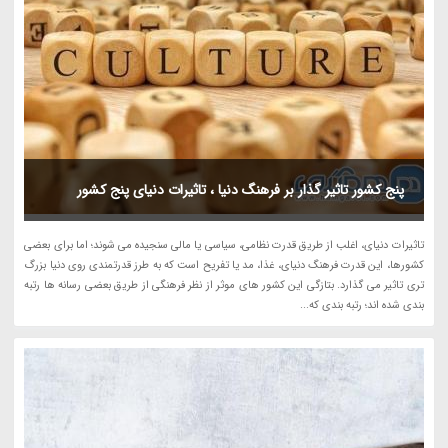
پنج کشور تاثیر گذار بر فرهنگ دنیا ، تاثیرات دنیای پنج کشور
تاثیرات دنیای، اغلب از طریق قدرت نظامی، سیاسی یا مالی سنجیده می شوند؛ اما برای بعضی
کشورها، این قدرت فرهنگ دنیای، غذا، مد یا تفریح است که به طرز قدرتمندی روی دنیا بزرگ
تری تاثیر می گذارد. بتازگی این کشور های موثر از نظر فرهنگی از طریق بعضی رسانه ها رتبه
بندی شده اند؛ رتبه بندی که...