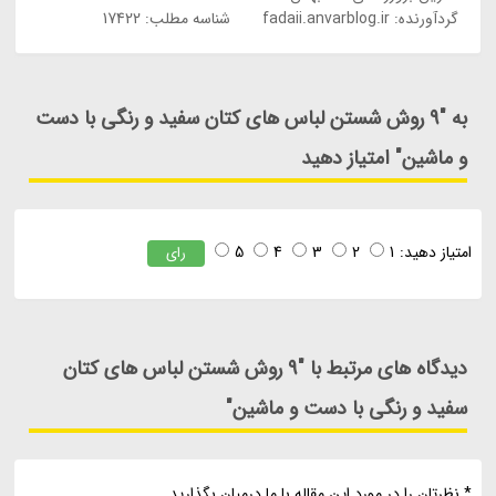
گردآورنده:
fadaii.anvarblog.ir
شناسه مطلب: 17422
به "9 روش شستن لباس های کتان سفید و رنگی با دست
و ماشین" امتیاز دهید
امتیاز دهید:
1
2
3
4
5
رای
دیدگاه های مرتبط با "9 روش شستن لباس های کتان
سفید و رنگی با دست و ماشین"
* نظرتان را در مورد این مقاله با ما درمیان بگذارید