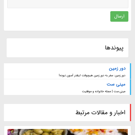
ارسال
پیوندها
دور زمین
دور زمین: سفر به دور زمین هیچوقت اینقدر آسون نبوده!
مینی ست
مینی ست | مجله خانواده و موفقیت
اخبار و مقالات مرتبط