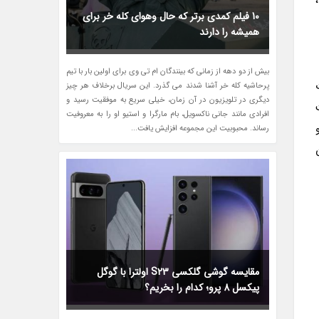
10 فیلم کمدی برتر که حال وهوای کله خر برای
همیشه را دارند
بیش از دو دهه از زمانی که بینندگان ام تی وی برای اولین بار با تیم
پرحاشیه کله خر آشنا شدند می گذرد. این سریال برخلاف هر چیز
دیگری در تلویزیون در آن زمان، خیلی سریع به موفقیت رسید و
افرادی مانند جانی ناکسویل، بام مارگرا و استیو او را به معروفیت
و
رساند. محبوبیت این مجموعه افزایش یافت...
مقایسه گوشی گلکسی S23 اولترا با گوگل
پیکسل 8 پرو؛ کدام را بخریم؟