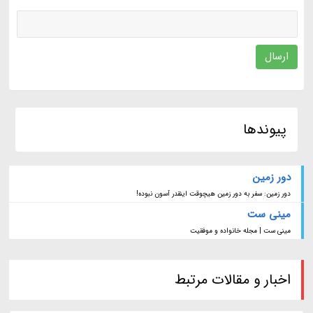
ارسال
پیوندها
دور زمین
دور زمین: سفر به دور زمین هیچوقت اینقدر آسون نبوده!
مینی ست
مینی ست | مجله خانواده و موفقیت
اخبار و مقالات مرتبط