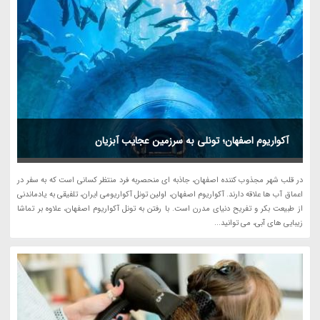
آکواریوم اصفهان؛ تونلی به سرزمین عجایب آبزیان
در قلب شهر مجذوب کننده اصفهان، جاذبه ای منحصربه فرد منتظر کسانی است که به سفر در
اعماق آب ها علاقه دارند. آکواریوم اصفهان، اولین تونل آکواریومی ایران، تلفیقی به یادماندنی
از طبیعت بکر و تفریح دنیای مدرن است. با رفتن به تونل آکواریوم اصفهان، علاوه بر تماشا
زیبایی های آبی، می توانید...