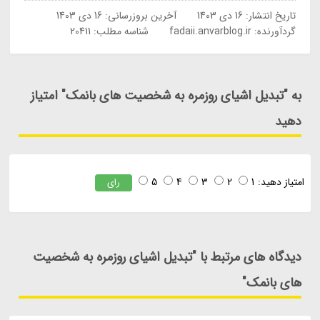
تاریخ انتشار:
16 دی 1403
آخرین بروزرسانی:
16 دی 1403
گردآورنده:
fadaii.anvarblog.ir
شناسه مطلب: 20411
به "تبدیل اشیای روزمره به شخصیت های بانمک" امتیاز
دهید
امتیاز دهید:
1
2
3
4
5
رای
دیدگاه های مرتبط با "تبدیل اشیای روزمره به شخصیت
های بانمک"