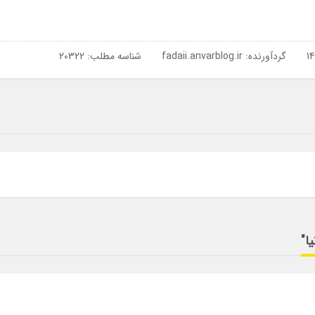
گردآورنده:
fadaii.anvarblog.ir
شناسه مطلب: 20322
ا"