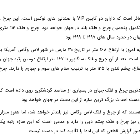
چرخ و فلک اوزکا با 123 متر ارتفاع قادر به حمل 72 مسافر است که دارای دو کابین VIP با صندلی های لوکس است. این چرخ
فلک در هر 18 دقیقه یک دور کامل می زند و در صورت تکمیل پنجمین چرخ و فلک بلند در جهان خواهد بود. چرخ و
سال های 1997 تا 1999 بود.
اما در سال های اخیر بزرگ ترین چرخ و فلک جهان تا به امروز با ارتفاع 168 متر در تاریخ 30 مارس در شهر لاس وگاس آمریکا 
بهره برداری رسیده و هنوز هم جایگاه خود را حفظ نموده است. بعد از آن چرخ و فلک سنگاپور با 167 متر ارتفاع دومین رتبه جهان 
دارد و چرخ و فلک ستاره نانچانگ در چین با 160 متر ارتفاع، چشم لندن با 135 متر به ترتیب مقام های سوم و چهارم را دارند. چر
دترین چرخ و فلک جهان در بسیاری از مقاصد گردشگری روی داده است که
دست احداث بزرگ ترین سازه از این دست در جهان خواهد بود.
ند که از چرخ و فلک لاس وگاس نیز بلندتر خواهد شد، اما هنوز میزان
ی نیز چرخ و فلک چشم دبی را دارد و مدعی است که این سازه رتبه یک
 هنوز گزارش قطعی که این ادعا را تأایید کند در دست نیست.