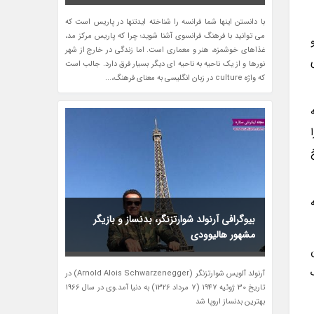
با دانستن اینها شما فرانسه را شناخته ایدتنها در پاریس است که
می توانید با فرهنگ فرانسوی آشنا شوید؛ چرا که پاریس مرکز مد،
 و
غذاهای خوشمزه، هنر و معماری است. اما زندگی در خارج از شهر
 فلک 113 متری
نورها و از یک ناحیه به ناحیه ای دیگر بسیار فرق دارد. جالب است
که واژه culture در زبان انگلیسی به معنای فرهنگ،...
به
را
خ
بیوگرافی آرنولد شوارتزنگر، بدنساز و بازیگر
مشهور هالیوودی
آرنولد آلویس شوارتزنگر (Arnold Alois Schwarzenegger) در
تاریخ 30 ژوئیه 1947 (7 مرداد 1326) به دنیا آمد.وی در سال 1966
بهترین بدنساز اروپا شد