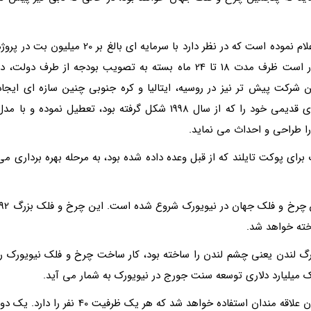
شرکت روسی پاکس مسکو که در تایلند نیز شعبه دارد، اعلام نموده است که در نظر دارد با سرمایه ای بالغ بر 20 میلیون بت در پ
ای ویژه در شهر پوکت مشارکت کند. این شرکت امیدوار است ظرف مدت 18 تا 24 ماه بسته به تصویب بودجه از طرف دولت، د
شرکت پیش تر نیز در روسیه، ایتالیا و کره جنوبی چنین سازه ای ایجاد
نموده بود، اما اخیرا اعلام نموده است که تمام مدل های قدیمی خود را که از سال 1998 شکل گرفته بود، تعطیل نموده و با م
ای پوکت تایلند که از قبل وعده داده شده بود، به مرحله بهره برداری می
از دیگر سو به تازگی کارهای مقدماتی ساخت بزرگ ترین چرخ و فلک جهان در نیویورک شروع شده
تر چرخ و فلک بزرگ لندن یعنی چشم لندن را ساخته بود، کار ساخت چرخ و فلک نیویورک را
 میلیارد دلاری توسعه سنت جورج در نیویورک به شمار می آید.
در این چرخ و فلک از 36 کپسول یا کابین برای سوار کردن علاقه مندان استفاده خواهد شد که هر یک ظرفیت 40 نفر را دارد. یک