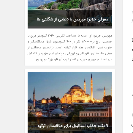
معرفی جزیره موریس با دنیایی از شگفتی ها
موریس جزیره ای است با مساحت تقریبی 2040 کیلومتر مربع با
جمعیتی بالغ بر1300000 نفر در 900 کیلومتری شرق ماداگاسکار و
جنوب غربی اقیانوس هند قرار گرفته است. نژادهای مختلفی از
چینی ها، هندی، آفریقایی و اروپایی مردمان این جزیره را تشکیل
می دهند. جمهوری موریس که در غرب آن قاره بزرگ و پهناور...
9 نکته جذاب استانبول برای علاقمندان ترکیه