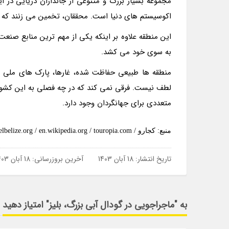
مجموعه بسیار بزرگ و متنوعی از جانداران دریایی در ا
اکوسیستم های دنیا است. محققان، تخمین می زنند که فقط 10 درصد از گونه های زیستی این منطقه، کشف 
به سوی خود می کشد.
منطقه ها طبیعی حفاظت شده، غارها، پارک های ملی و آث
لطف نیست. فرقی نمی کند که در چه فصلی به این کشور 
متعددی برای جهانگردان وجود دارد.
منبع: کجارو / travelbelize.org / en.wikipedia.org / touropia.com
تاریخ انتشار:
18 آبان 1403
آخرین بروزرسانی:
18 آبان 1403
به "ماجراجویی در گودال آبی بزرگ، بلیز" امتیاز دهید