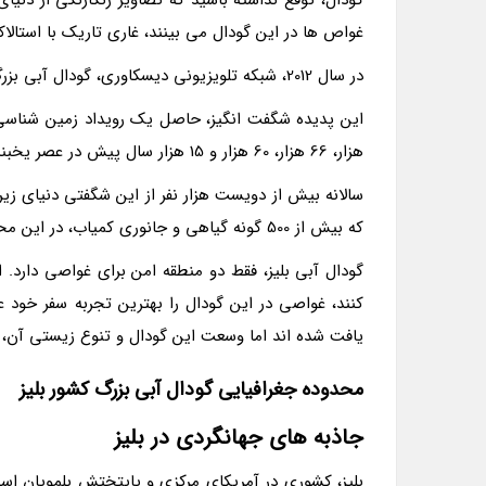
گودال، توقع نداشته باشید که تصاویر رنگارنگی از دنیا
غواص ها در این گودال می بینند، غاری تاریک با استال
در سال 2012، شبکه تلویزیونی دیسکاوری، گودال آبی بزرگ بلیز را در صدر فهرست شگفت انگیزترین مکان های روی زمین قرار داد.
هزار، 66 هزار، 60 هزار و 15 هزار سال پیش در عصر یخبندان روی داده است.
سالانه بیش از دویست هزار نفر از این شگفتی دنیای زیر
که بیش از 500 گونه گیاهی و جانوری کمیاب، در این محدوده زندگی می کنند.
کنند، غواصی در این گودال را بهترین تجربه سفر خود عن
یافت شده اند اما وسعت این گودال و تنوع زیستی آن، آ
محدوده جغرافیایی گودال آبی بزرگ کشور بلیز
جاذبه های جهانگردی در بلیز
بلیز، کشوری در آمریکای مرکزی و پایتختش بلموپان اس