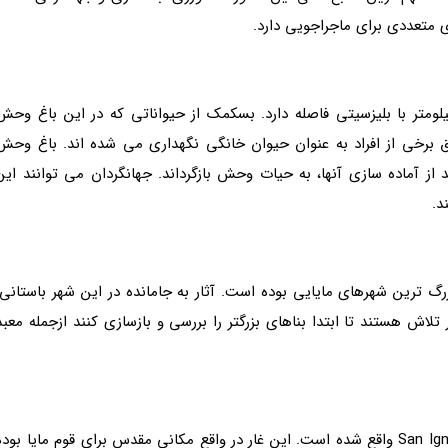
ی متعددی برای ماجراجویی دارد.
باغ وحش که در دل جنگل واقع شده است، 50 کیلومتر با بلیزسیتی فاصله دارد. بسکمک از حیواناتی که در این باغ وح
برخی از افراد به عنوان حیوان خانگی نگهداری می شده اند. باغ وحش
از آماده سازی آنها، به حیات وحش بازگرداند. جهانگردان می توانند این
د.
رگ ترین شهرهای مایایی بوده است. آثار به جامانده در این شهر باستانی،
تلاش هستند تا ابتدا بناهای بزرگتر را بررسی و بازسازی کنند ازجمله معبد
این غار که در سال 1992 کشف شد، در نزدیکی شهر San Ignacio واقع شده است. این غار در واقع مکانی مقدس برای قوم مایا بود