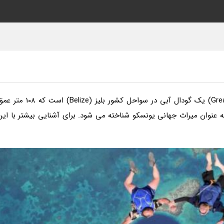
به گزارش فدایی داری، گودال آبی بزرگ (Great Blue Hole) یک گودال آبی در سواحل کشور بلیز (Belize) است که 08
به عنوان میراث جهانی یونسکو شناخته می شود. برای آشنایی بیشتر با این