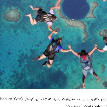
گودال آبی بزرگ، 300 متر عرض و 108 متر عمق دارد. این مکان، زمانی به معروفیت رسید که ژاک ایو کوستو (es-Yves