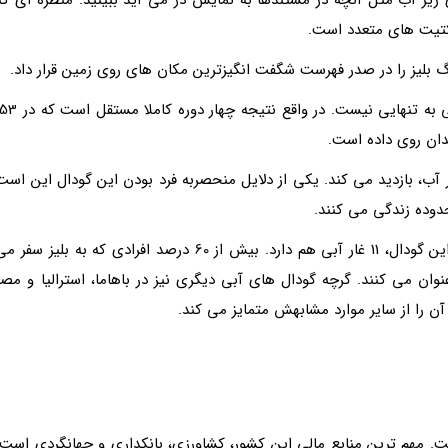
ی زیر آب مثل آنچه در مستندها به نمایش در می آید ببینید. منظره ای که
اکتیت های متعدد است.
این پدیده شگفت انگیز، حاصل یک رویداد زمین شناسی به تنهایی نیست. در واقع نتیجه چهار دوره کا
 آب، بازدید می کند. یکی از دلایل منحصربه فرد بودن این گودال این است
گودال آبی بلیز، فقط دو منطقه امن برای غواصی دارد. این گودال، 11 غار آبی هم دارد. بیش از 60 درصد افرادی که به بلیز سفر 
وان می کنند. گرچه گودال های آبی دیگری نیز در باهاما، استرالیا و مصر
ن را از سایر موارد مشابهش متمایز می کند.
ت. مهم ترین منابع مالی این کشور، کشاورزی، بانکداری و جهانگردی است.