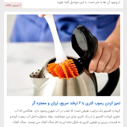
از وجود آن ها با خبر است. با این سواحل آشنا شوید.
5 اسفند 1400
تمیز کردن رسوب کتری با 6 ترفند سریع، ارزان و معجزه گر
کربنات کلسیم یک ترکیب طبیعی است که اغلب در آب شهری وجود دارد. هنگامی که آب
حاوی کربنات کلسیم را در یک کتری چای می جوشانید، مواد محلول داخل آب رسوب کرده و
به قسمت زیرین و طرفین کتری به شکل ماده ای به نام سنگ آهک می چسبد. سنگ آهک