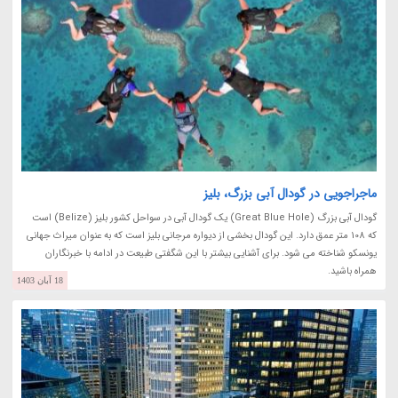
ماجراجویی در گودال آبی بزرگ، بلیز
گودال آبی بزرگ (Great Blue Hole) یک گودال آبی در سواحل کشور بلیز (Belize) است
که 108 متر عمق دارد. این گودال بخشی از دیواره مرجانی بلیز است که به عنوان میراث جهانی
یونسکو شناخته می شود. برای آشنایی بیشتر با این شگفتی طبیعت در ادامه با خبرنگاران
همراه باشید.
18 آبان 1403