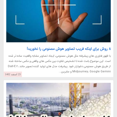
8 روش برای اینکه فریب تصاویر هوش مصنوعی را نخورید!
با ظهور فناوری های پیشرفته مثل هوش مصنوعی، ایجاد تصاویر مشابه واقعیت ساده تر شده
است. این موضوع باعث شده تا تشخیص تفاوت بین عکس های واقعی و عکس ساخته شده
از طریق هوش مصنوعی دشوارتر شود. پیشرفت مدل های تولید کننده تصویر مانند Dall-E 2،
Midjourney، Google Gemini و سایرین...
23 اسفند 1402