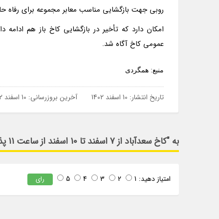
روبی جهت بازگشایی مناسب معابر مجموعه برای رفاه حال بازدید نمایندگان از سا
امکان دارد که تأخیر در بازگشایی کاخ باز هم ادامه دا
عمومی کاخ آگاه شد.
منبع: همگردی
تاریخ انتشار:
10 اسفند 1402
آخرین بروزرسانی:
10 اسفند 1402
به "کاخ سعدآباد از 7 اسفند تا 10 اسفند از ساعت 11 پذیرای علاقمندان بوده است" امتیاز دهید
امتیاز دهید:
1
2
3
4
5
رای