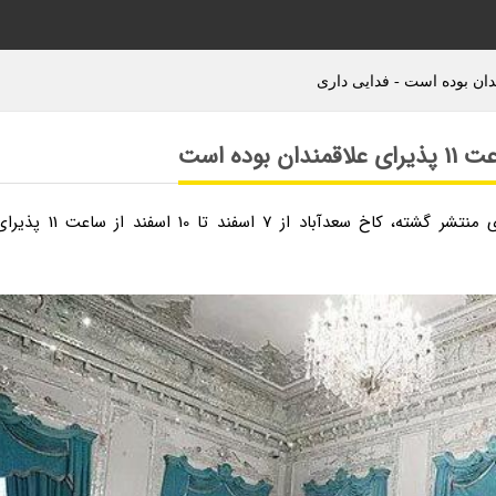
به گزارش فدایی داری، خبرگزاری مهر/ براساس خبرهای منتشر گشته، کاخ سعدآباد از 7 اسفند تا 10 اسفند از ساعت