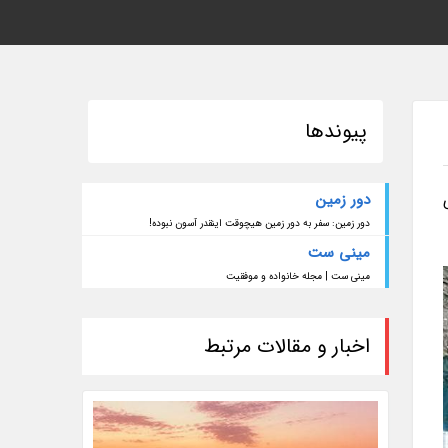
پیوندها
دور زمین
 11 پذیرای
دور زمین: سفر به دور زمین هیچوقت اینقدر آسون نبوده!
مینی ست
مینی ست | مجله خانواده و موفقیت
اخبار و مقالات مرتبط