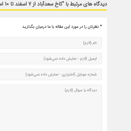
دیدگاه های مرتبط با "کاخ سعدآباد از 7 اسفند تا 10 اسفند از ساعت 11 پذیرای علاقمندان بوده است"
* نظرتان را در مورد این مقاله با ما درمیان بگذارید