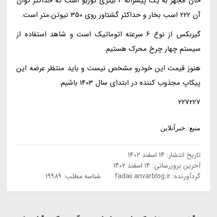
خان مجهز به یک پیشرانه 2 لیتری توربو است که حداکثر توان
آن 222 اسب بخار و حداکثر گشتاور روی 350 نیوتن.متر است.
گیربکس از نوع 6 سرعته اتوماتیک است و شاهد استفاده از
سیستم چهار چرخ محرک هستیم.
هنوز قیمت این خودرو مشخص نیست و باید منتظر عرضه این
پیکاپ مجذوب کننده در ابتدای سال 1403 باشیم.
227227
منبع: خبرآنلاین
تاریخ انتشار:
14 اسفند 1402
آخرین بروزرسانی:
14 اسفند 1402
گردآورنده:
fadaii.anvarblog.ir
شناسه مطلب: 19989