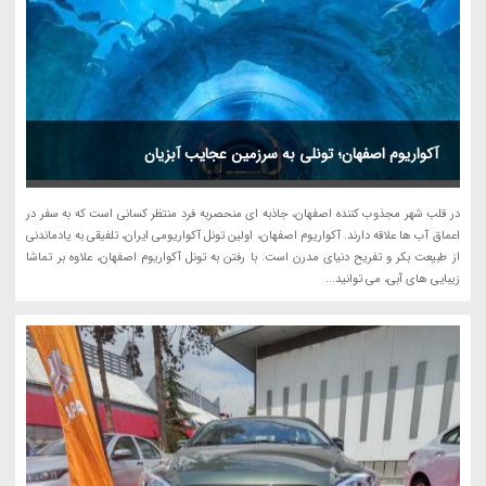
آکواریوم اصفهان؛ تونلی به سرزمین عجایب آبزیان
در قلب شهر مجذوب کننده اصفهان، جاذبه ای منحصربه فرد منتظر کسانی است که به سفر در
اعماق آب ها علاقه دارند. آکواریوم اصفهان، اولین تونل آکواریومی ایران، تلفیقی به یادماندنی
از طبیعت بکر و تفریح دنیای مدرن است. با رفتن به تونل آکواریوم اصفهان، علاوه بر تماشا
زیبایی های آبی، می توانید...