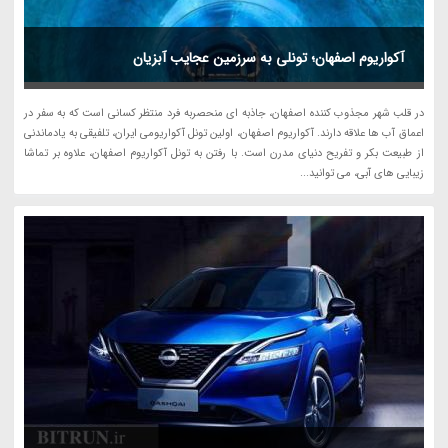
آکواریوم اصفهان؛ تونلی به سرزمین عجایب آبزیان
در قلب شهر مجذوب کننده اصفهان، جاذبه ای منحصربه فرد منتظر کسانی است که به سفر در
اعماق آب ها علاقه دارند. آکواریوم اصفهان، اولین تونل آکواریومی ایران، تلفیقی به یادماندنی
از طبیعت بکر و تفریح دنیای مدرن است. با رفتن به تونل آکواریوم اصفهان، علاوه بر تماشا
زیبایی های آبی، می توانید...