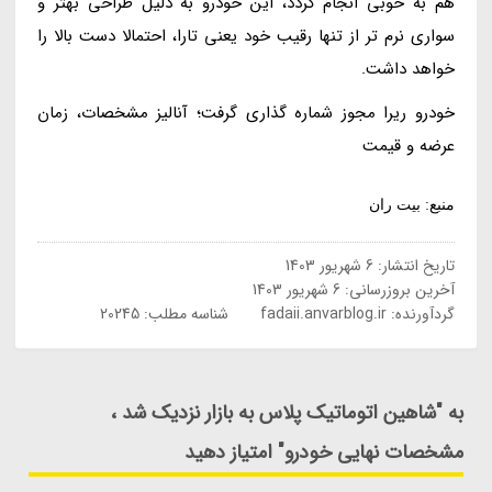
هم به خوبی انجام گردد، این خودرو به دلیل طراحی بهتر و
سواری نرم تر از تنها رقیب خود یعنی تارا، احتمالا دست بالا را
خواهد داشت.
خودرو ریرا مجوز شماره گذاری گرفت؛ آنالیز مشخصات، زمان
عرضه و قیمت
منبع: بیت ران
تاریخ انتشار:
6 شهریور 1403
آخرین بروزرسانی:
6 شهریور 1403
گردآورنده:
fadaii.anvarblog.ir
شناسه مطلب: 20245
به "شاهین اتوماتیک پلاس به بازار نزدیک شد ،
مشخصات نهایی خودرو" امتیاز دهید