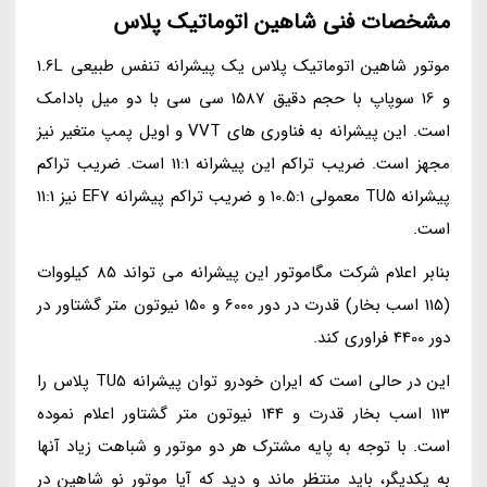
مشخصات فنی شاهین اتوماتیک پلاس
موتور شاهین اتوماتیک پلاس یک پیشرانه تنفس طبیعی 1.6L
و 16 سوپاپ با حجم دقیق 1587 سی سی با دو میل بادامک
است. این پیشرانه به فناوری های VVT و اویل پمپ متغیر نیز
مجهز است. ضریب تراکم این پیشرانه 11:1 است. ضریب تراکم
پیشرانه TU5 معمولی 10.5:1 و ضریب تراکم پیشرانه EF7 نیز 11:1
است.
بنابر اعلام شرکت مگاموتور این پیشرانه می تواند 85 کیلووات
(115 اسب بخار) قدرت در دور 6000 و 150 نیوتون متر گشتاور در
دور 4400 فراوری کند.
این در حالی است که ایران خودرو توان پیشرانه TU5 پلاس را
113 اسب بخار قدرت و 144 نیوتون متر گشتاور اعلام نموده
است. با توجه به پایه مشترک هر دو موتور و شباهت زیاد آنها
به یکدیگر، باید منتظر ماند و دید که آیا موتور نو شاهین در