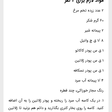
مواد لازم برای 4 نفر
2 عدد زرده تخم مرغ
60 گرم شکر
2 پیمانه شیر
8 /1 ق چ وانیل
1 ق س پودر کاکائو
1 ق س پودر ژلاتین
1 ق س پودر نسکافه
4 /1 پیمانه آب سرد
رنگ مجاز خوراکی، چند قطره
1. در یک کاسه آب سرد را ریخته و پودر ژلاتین را به آن اضافه
کنید. کاسه را روی بخار کتری بگذارید و دائم هم بزنید تا ژلاتین