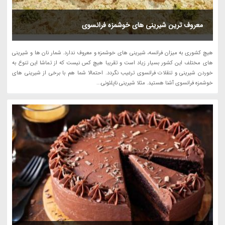
معروف ترین شیرینی های خوشمزه فرانسوی
هیچ کشوری به میزان فرانسه، شیرینی های خوشمزه و معروف ندارد. شمار نان ها و شیرینی
های مختلف این کشور بسیار زیاد است و تقریبا هیچ کس نیست که از تماشا این تنوع به
خوردن شیرینی و تنقلات فرانسوی ترغیب نگردد. احتمالا شما هم با برخی از شیرینی های
خوشمزه فرانسوی آشنا هستید. مثلا شیرینی ناپلئونی...