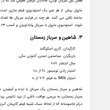
فصل اول سریال لوکی، جاناتان میجرز معرفی شد که در فی
مارول پیش از هر چیز یک استودیوی فیلم سازی است و
ساعته تلقی می کنند. هر چند در فرایند سریال ها تعدادی
شوند. استودیوی مارول با سریال وانداویژن و کسب 23 نامزدی جایزه امی در سال 2021، تاریخ ساز شد.
3. شاهین و سرباز زمستان
کارگردان: کاری اسکوگلند
بازیگران: سباستین استن، آنتونی مکی
سال انتشار: 2021
امتیاز راتن تومیتوز: 90 از 100
امتیاز IMDb به فیلم: 7.4 از 10
شاهین و سرباز زمستان یک سریال با ایده و کیفیتی
سرباز زمستان، به بررسی عواقب ناشی از نبرد تانوس پردا
درام جاسوسانه که از لحاظ سبک شبیه فیلم کاپیتان آمری