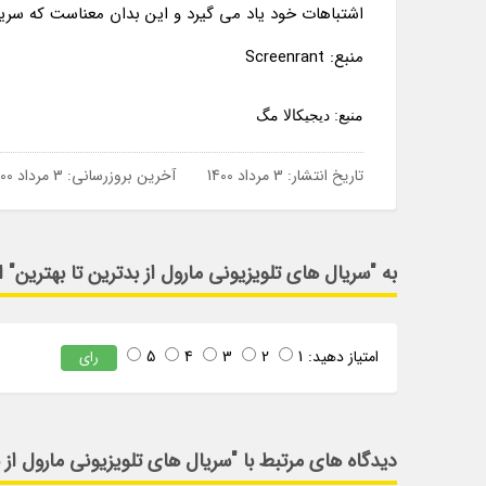
اشتباهات خود یاد می گیرد و این بدان معناست که سریا
منبع: Screenrant
منبع: دیجیکالا مگ
تاریخ انتشار:
3 مرداد 1400
آخرین بروزرسانی:
3 مرداد 1400
به "سریال های تلویزیونی مارول از بدترین تا بهترین" ا
امتیاز دهید:
1
2
3
4
5
رای
دیدگاه های مرتبط با "سریال های تلویزیونی مارول از ب