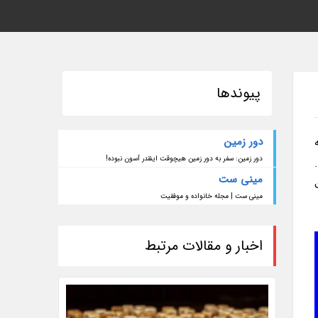
پیوندها
دور زمین
دور زمین: سفر به دور زمین هیچوقت اینقدر آسون نبوده!
مینی ست
مینی ست | مجله خانواده و موفقیت
اخبار و مقالات مرتبط