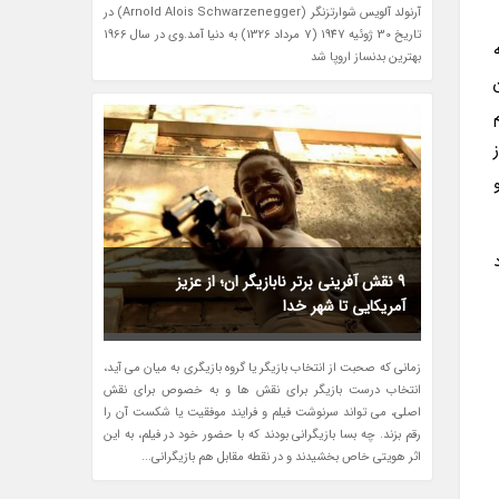
آرنولد آلویس شوارتزنگر (Arnold Alois Schwarzenegger) در
تاریخ 30 ژوئیه 1947 (7 مرداد 1326) به دنیا آمد.وی در سال 1966
بهترین بدنساز اروپا شد
9 نقش آفرینی برتر نابازیگر ان؛ از عزیز
آمریکایی تا شهر خدا
زمانی که صحبت از انتخاب بازیگر یا گروه بازیگری به میان می آید،
انتخاب درست بازیگر برای نقش ها و به خصوص برای نقش
اصلی، می تواند سرنوشت فیلم و فرایند موفقیت یا شکست آن را
رقم بزند. چه بسا بازیگرانی بودند که با حضور خود در فیلم، به این
اثر هویتی خاص بخشیدند و در نقطه مقابل هم بازیگرانی...