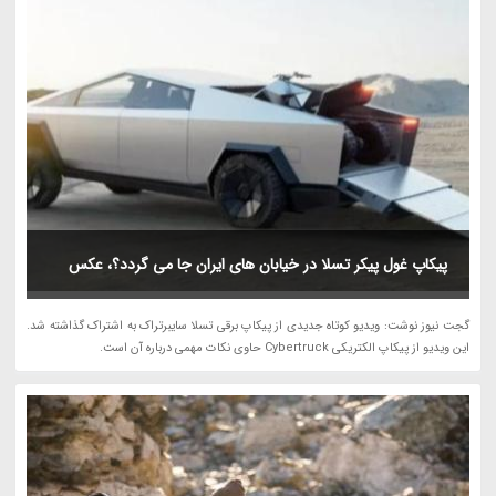
پیکاپ غول پیکر تسلا در خیابان های ایران جا می گردد؟، عکس
گجت نیوز نوشت: ویدیو کوتاه جدیدی از پیکاپ برقی تسلا سایبرتراک به اشتراک گذاشته شد.
این ویدیو از پیکاپ الکتریکی Cybertruck حاوی نکات مهمی درباره آن است.