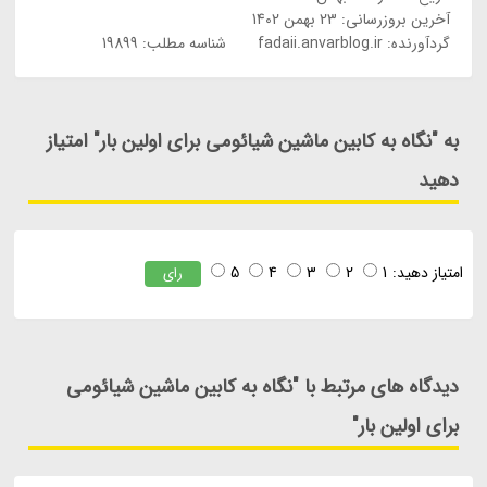
آخرین بروزرسانی:
23 بهمن 1402
گردآورنده:
fadaii.anvarblog.ir
شناسه مطلب: 19899
به "نگاه به کابین ماشین شیائومی برای اولین بار" امتیاز
دهید
امتیاز دهید:
1
2
3
4
5
رای
دیدگاه های مرتبط با "نگاه به کابین ماشین شیائومی
برای اولین بار"