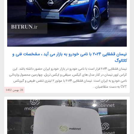
نیسان قشقایی 2024 با نامی خودرو به بازار می آید ، مشخصات فنی و
کاتالوگ
نیسان قشقایی 2024 قرار است با نامی خودرو در بازار خودرو ایران حضور داشته باشد. این
کراس اوور نیسان در کنار مدل های کیکس، سیلفی و ایکس تریل، چهارمین محصول وارداتی
نامی خودرو به ایران است. نیسان قشقایی 2024 با موتور 2 لیتری تنفس طبیعی و گیربکس
CVT به دست متقاضیان...
28 بهمن 1402