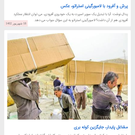
پرش و آفرود با لامبورگینی استراتو، عکس
پدال نوشت: آیا با تبدیل یک سوپر اسپرت به یک خودروی آفرودی، می توان انتظار عملکرد
آفرودی هم از آن داشت؟ لامبورگینی استراتو به این سؤال جواب می دهد.
18 شهریور 1402
مشاغل پایدار، جایگزین کوله بری