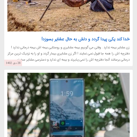
خدا کند یکی پیدا گردد و دلش به حال عشایر بسوزد!
زن عشایر بیمه ندارد . وقتی می گوییم بیمه عشایری و روستایی بیمه اش بیمه درمانی ندارد !
دفترچه اش را همه جا قبول نمی نمایند ! اگر زن عشایری بیمار گردد و او را به نزدیک ترین مرکز
درمانی برسانند آنجا دفترچه اش را نمی پذیرند و بیمه ای ندارد و دسترسی عشایر سخت...
28 دی 1402