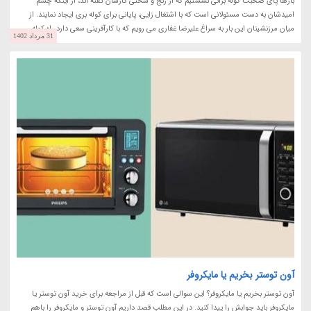
بارها پای صحبت کوله برانی نشستیم که از رنج و سختی کارشان گفته اند، از اینکه چشم
امیدشان به دست مسئولانی است که با اشتغال زایی، پایانی برای کوله بری ایجاد نمایند. از
میان مرزنشینان این بار به سراغ علیرضا غفاری می رویم که با کارآفرینی سعی دارد راه کوله...
31 مرداد 1402
آون توستر بخریم یا مایکروفر
آون توستر بخریم یا مایکروفر؟ این سوالی است که قبل از مراجعه برای خرید آون توستر یا
مایکروفر باید جوابش را پیدا کنید. در این مطلب قصد داریم آون توستر و مایکروفر را باهم