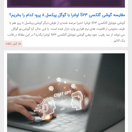
مقایسه گوشی گلکسی S23 اولترا با گوگل پیکسل 8 پرو؛ کدام را بخریم؟
گوشی موبایل گلکسی S23 اولترا اخیرا عرضه شده و از طرفی دیگر گوشی پیکسل 8 پرو هم با
طیف متنوعی از قابلیت های نرم افزاری وارد بازار شده است. با این حال، آیا گوشی نو گوگل
می تواند از سد رقیب خود یعنی گوشی موبایل گلکسی S23 اولترا بگذرد؟ در این مقاله در قالب
یک آنالیز...
20 آبان 1402