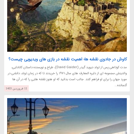
کاوش در جادوی نقشه ها؛ اهمیت نقشه در بازی های ویدیویی چیست؟
مدت کوتاهی پس از تولد دیوید گیدر (David Gaider)، طراح و نویسنده داستان کانادایی،
والدینش مجموعه ای از دایره المعارف های سال 1971 را خریدند تا که در زمان تولد، دانشی در
مورد جهان را برای او فراهم کنند. جالب است بدانید که او هنوز نقشه هایی را که در آن ها
گنجانده...
11 فروردین 1403