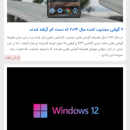
6 گوشی مجذوب کننده سال 2023 که دست کم گرفته شدند
در سال 2023 مثل همیشه گوشی های مجذوب کنندهی راهی بازار شدند و در این میان طبیعتا
گوشی هایی مانند سری گلکسی S23 و آیفون 15 مورد توجه گسترده ای قرار گرفتند. اما در این
میان، در بازار جهانی موبایل همیشه گوشی هایی هستند که با وجود مجذوب کنندهیت زیاد،
سروصدای زیادی...
28 آذر 1402